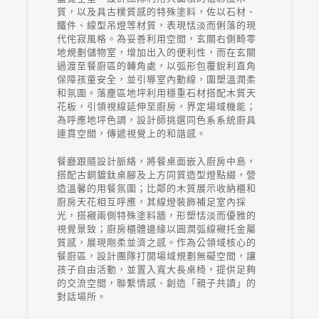
質，以及具古樸質感的特殊塗料，佐以石材、
鐵件、線型吊燈等材質，表現恬淡而俐落的現
代侘寂風格。為妥善利用空間，玄關右側畸零
地規劃儲物室，增加出入的便利性，而在玄關
過渡至餐廚區的轉角處，以弧形包覆銳利直角
保障孩童安全，並引導室內動線，圍塑溫潤柔
和氛圍。落塵區地坪利用穩重石材搭配木質天
花板，引領視線延伸至廚房，界定場域機能；
為呼應地坪色調，設計師挑選同色系系統廚具
連貫空間，傳遞視覺上的和諧感。
餐廳跟隨設計脈絡，將餐桌面嵌入廚房中島，
搭配古銅鍍鈦桌腳及上方同質造型燈點綴，營
造溫馨的用餐氛圍；比鄰的木質展示收納櫃和
廚房天花相互呼應，其線燈裝飾補足室內採
光，搭襯兩側特殊塗料牆，形塑恬淡而優雅的
視覺景致；廚房櫃體邊緣以圓潤弧線襯托金屬
質感，展現剛柔並濟之感。作為公領域核心的
餐廚區，設計團隊打開場域規劃無礙空間，讓
孩子自由活動，並置入寬大長桌椅，提供足夠
的交流空間，聯繫情感、創造「親子共讀」的
對話場所。