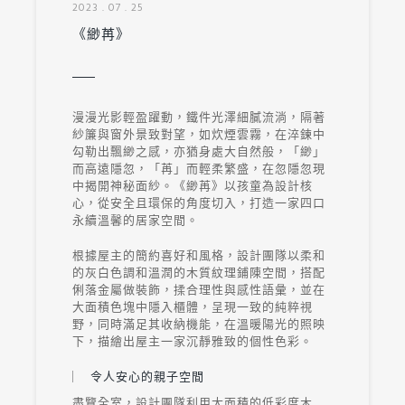
2023 . 07 . 25
《緲苒》
漫漫光影輕盈躍動，鐵件光澤細膩流淌，隔著
紗簾與窗外景致對望，如炊煙雲霧，在淬鍊中
勾勒出飄緲之感，亦猶身處大自然般，「緲」
而高遠隱忽，「苒」而輕柔繁盛，在忽隱忽現
中揭開神秘面紗。《緲苒》以孩童為設計核
心，從安全且環保的角度切入，打造一家四口
永續溫馨的居家空間。
根據屋主的簡約喜好和風格，設計團隊以柔和
的灰白色調和溫潤的木質紋理鋪陳空間，搭配
俐落金屬做裝飾，揉合理性與感性語彙，並在
大面積色塊中隱入櫃體，呈現一致的純粹視
野，同時滿足其收納機能，在溫暖陽光的照映
下，描繪出屋主一家沉靜雅致的個性色彩。
令人安心的親子空間
盡覽全室，設計團隊利用大面積的低彩度木